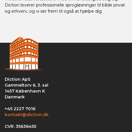
Diction leverer professionelle sprogløsninger til både privat
og erhverv, og vi ser frem til også at hjælpe dig.
Diction ApS
Gammeltorv 6, 3. sal
1457 København K
Danmark
+45 2227 7016
kontakt@diction.dk
CVR: 35636455