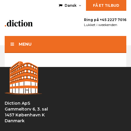
Dansk
FÅ ET TILBUD
Ring på
+45 2227 7016
Lukket i weekenden
MENU
Diction ApS
Gammeltorv 6, 3. sal
1457 København K
Danmark